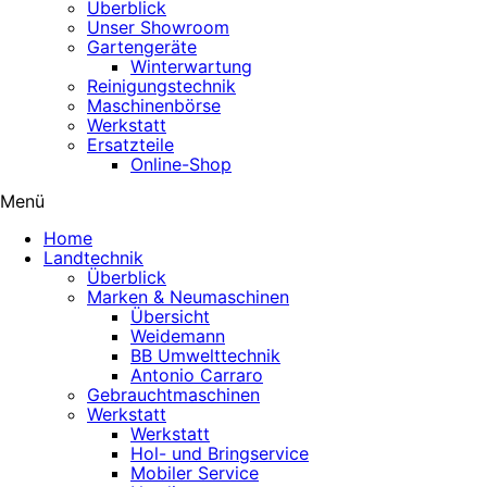
Überblick
Unser Showroom
Gartengeräte
Winterwartung
Reinigungstechnik
Maschinenbörse
Werkstatt
Ersatzteile
Online-Shop
Menü
Home
Landtechnik
Überblick
Marken & Neumaschinen
Übersicht
Weidemann
BB Umwelttechnik
Antonio Carraro
Gebrauchtmaschinen
Werkstatt
Werkstatt
Hol- und Bringservice
Mobiler Service