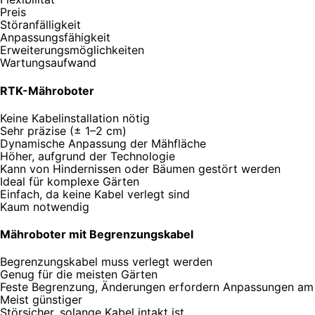
Preis
Stör­anfälligkeit
Anpassungs­fähigkeit
Erweiterungs­möglichkeiten
Wartungs­aufwand
RTK-Mäh­roboter
Keine Kabel­installation nötig
Sehr präzise (± 1–2 cm)
Dynamische Anpassung der Mähfläche
Höher, aufgrund der Technologie
Kann von Hindernissen oder Bäumen gestört werden
Ideal für komplexe Gärten
Einfach, da keine Kabel verlegt sind
Kaum notwendig
Mähroboter mit Begrenz­ungskabel
Begrenz­ungskabel muss verlegt werden
Genug für die meisten Gärten
Feste Begrenzung, Änder­ungen erfordern Anpass­ungen am
Meist günstiger
Störsicher, solange Kabel intakt ist