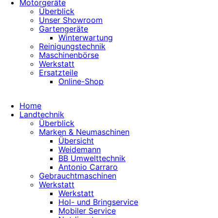
Motorgeräte
Überblick
Unser Showroom
Gartengeräte
Winterwartung
Reinigungstechnik
Maschinenbörse
Werkstatt
Ersatzteile
Online-Shop
Home
Landtechnik
Überblick
Marken & Neumaschinen
Übersicht
Weidemann
BB Umwelttechnik
Antonio Carraro
Gebrauchtmaschinen
Werkstatt
Werkstatt
Hol- und Bringservice
Mobiler Service