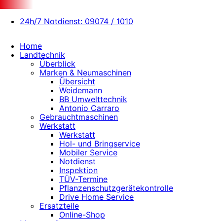
24h/7 Notdienst: 09074 / 1010
Home
Landtechnik
Überblick
Marken & Neumaschinen
Übersicht
Weidemann
BB Umwelttechnik
Antonio Carraro
Gebrauchtmaschinen
Werkstatt
Werkstatt
Hol- und Bringservice
Mobiler Service
Notdienst
Inspektion
TÜV-Termine
Pflanzenschutzgerätekontrolle
Drive Home Service
Ersatzteile
Online-Shop