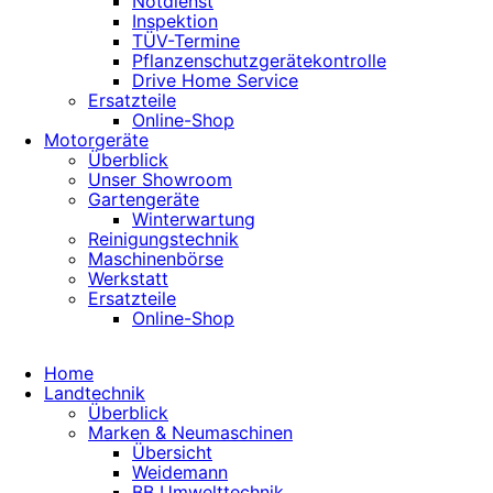
Notdienst
Inspektion
TÜV-Termine
Pflanzenschutzgerätekontrolle
Drive Home Service
Ersatzteile
Online-Shop
Motorgeräte
Überblick
Unser Showroom
Gartengeräte
Winterwartung
Reinigungstechnik
Maschinenbörse
Werkstatt
Ersatzteile
Online-Shop
Home
Landtechnik
Überblick
Marken & Neumaschinen
Übersicht
Weidemann
BB Umwelttechnik