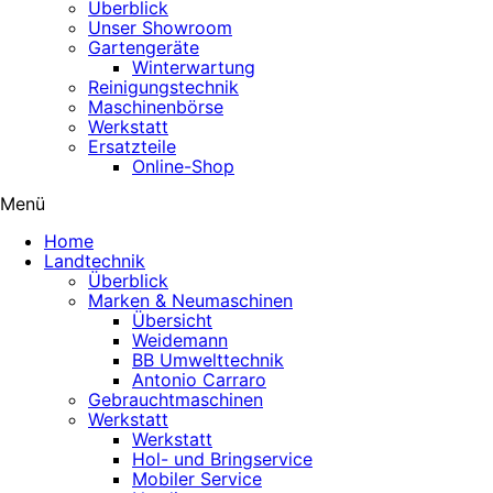
Überblick
Unser Showroom
Gartengeräte
Winterwartung
Reinigungstechnik
Maschinenbörse
Werkstatt
Ersatzteile
Online-Shop
Menü
Home
Landtechnik
Überblick
Marken & Neumaschinen
Übersicht
Weidemann
BB Umwelttechnik
Antonio Carraro
Gebrauchtmaschinen
Werkstatt
Werkstatt
Hol- und Bringservice
Mobiler Service