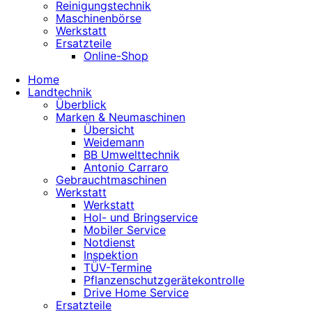
Reinigungstechnik
Maschinenbörse
Werkstatt
Ersatzteile
Online-Shop
Home
Landtechnik
Überblick
Marken & Neumaschinen
Übersicht
Weidemann
BB Umwelttechnik
Antonio Carraro
Gebrauchtmaschinen
Werkstatt
Werkstatt
Hol- und Bringservice
Mobiler Service
Notdienst
Inspektion
TÜV-Termine
Pflanzenschutzgerätekontrolle
Drive Home Service
Ersatzteile