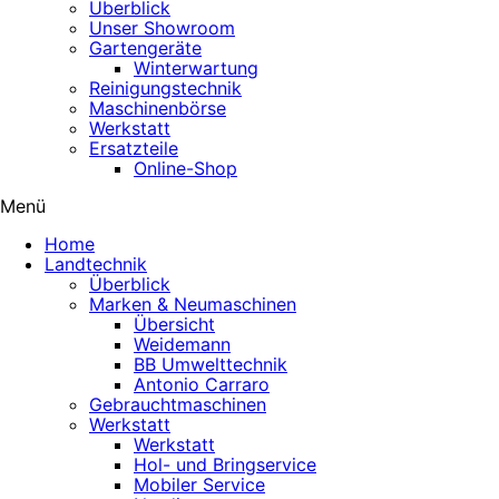
Überblick
Unser Showroom
Gartengeräte
Winterwartung
Reinigungstechnik
Maschinenbörse
Werkstatt
Ersatzteile
Online-Shop
Menü
Home
Landtechnik
Überblick
Marken & Neumaschinen
Übersicht
Weidemann
BB Umwelttechnik
Antonio Carraro
Gebrauchtmaschinen
Werkstatt
Werkstatt
Hol- und Bringservice
Mobiler Service