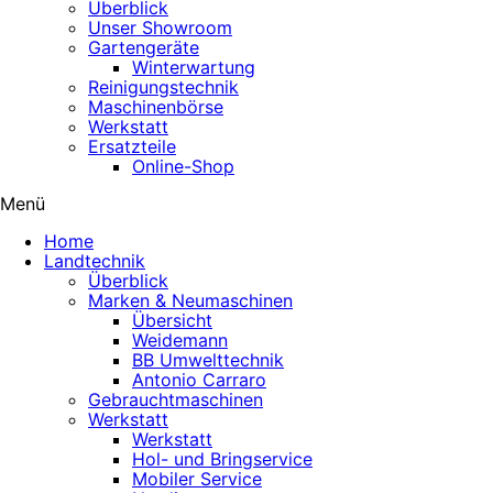
Überblick
Unser Showroom
Gartengeräte
Winterwartung
Reinigungstechnik
Maschinenbörse
Werkstatt
Ersatzteile
Online-Shop
Menü
Home
Landtechnik
Überblick
Marken & Neumaschinen
Übersicht
Weidemann
BB Umwelttechnik
Antonio Carraro
Gebrauchtmaschinen
Werkstatt
Werkstatt
Hol- und Bringservice
Mobiler Service