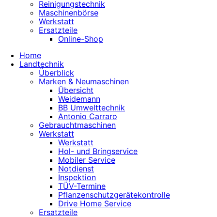
Reinigungstechnik
Maschinenbörse
Werkstatt
Ersatzteile
Online-Shop
Home
Landtechnik
Überblick
Marken & Neumaschinen
Übersicht
Weidemann
BB Umwelttechnik
Antonio Carraro
Gebrauchtmaschinen
Werkstatt
Werkstatt
Hol- und Bringservice
Mobiler Service
Notdienst
Inspektion
TÜV-Termine
Pflanzenschutzgerätekontrolle
Drive Home Service
Ersatzteile